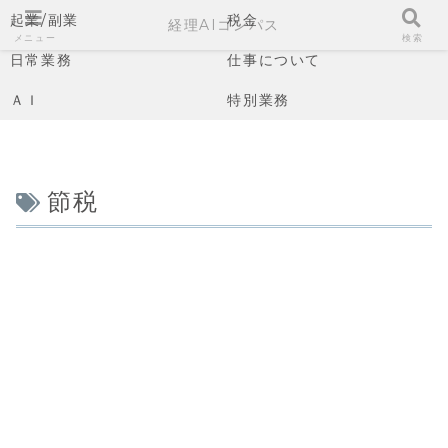
起業/副業
税金
経理AIコンパス
メニュー
検索
日常業務
仕事について
ＡＩ
特別業務
節税