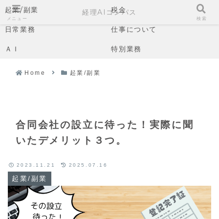
起業/副業
税金
経理AIコンパス
メニュー
検索
日常業務
仕事について
ＡＩ
特別業務
Home
起業/副業
合同会社の設立に待った！実際に聞
いたデメリット３つ。
2023.11.21
2025.07.16
起業/副業