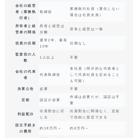
会社の経営
業務執行社員（選任しない
者（業務執
取締役
場合は社員全員）
行者）
所有者と経
所有と経営は
所有と経営は一致
営者の関係
分離
通常2年、最長
役員の任期
任期なし
10年
監査役の人
1人以上
不要
数
各社員（明示的な代表者と
会社の代表
代表取締役
して代表社員を定めること
者
も可能）
決算公告
必要
不要
作成は必要だが、認証は不
定款
認証が必要
要
出資割合に応
出資割合に関係なく、定款
利益配分
じる
で自由に規定できる
設立手続き
約18万円～
約6万円～
の費用