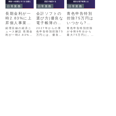
日常業務
日常業務
日常業務
長期金利が一
会計ソフトの
青色申告特別
時2.83%に上
選び方|優良な
控除75万円は
昇個人事業
電子帳簿の認
いつから?優
主・中小企業
証で確認する
良な電子帳簿
経理目線の経済ニ
2027年からの青
青色申告特別控除
への影響と今
ュース解説 長期金
色申告特別控除75
の要件
が令和9年分から
利が一時2.83%に
万円には、優良な
最大75万円に。た
できる備え
上昇個人事業主・
電子帳簿への対応
だし紙申告は55万
中小企業への影響
が必要です。会計
円から10万円へ減
と今できる備え
ソフトが要件を満
額されます。適用
「金利のニュース
たすかをJIIMAの
は2027年の取引
は他人事」では済
認証一覧で確認す
で申告は2028年3
まなくなってきま
る方法と、副業・
月。優良な電子帳
した 2.83% 数年
個人事業主が最初
簿の3要件と、準
前まで0%前後 →
の1本を選ぶ基準
備を2026年内に
じわじわ上昇中
を、税理士事務所
終える必要がある
2026年7月、長期
の実務目線で整理
理由を解説しま
金利が一時2...
しました。
す。