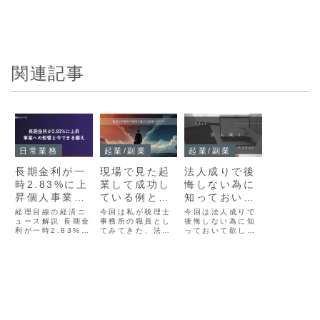
関連記事
日常業務
起業/副業
起業/副業
長期金利が一
現場で見た起
法人成りで後
時2.83%に上
業して成功し
悔しない為に
昇個人事業
ている例と失
知っておいて
主・中小企業
敗している例
欲しいメリッ
経理目線の経済ニ
今回は私が税理士
今回は法人成りで
への影響と今
ュース解説 長期金
【税理士事務
事務所の職員とし
ト・デメリッ
後悔しない為に知
利が一時2.83%に
てみてきた、法人
っておいて欲しい
できる備え
所】
ト
上昇個人事業主・
や個人事業主とし
メリット・デメリ
中小企業への影響
て起業をして成功
ットについてで
と今できる備え
した例や失敗した
す。税理士事務所
「金利のニュース
例をお伝えしてい
で勤務しているの
は他人事」では済
きます。多少のぼ
で、どういった時
まなくなってきま
かしを入れる箇所
に法人成りを勧め
した 2.83% 数年
もありますが、そ
るのか、法人成り
前まで0%前後 →
こはご容赦くださ
したいと言われた
じわじわ上昇中
い。そして成功例
場合にどういった