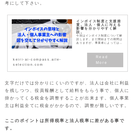
考にして下さい。
インボイス制度と支援措
置。法人・個人に与える
影響を分かりやすく解
説。
今回はインボイス制度について解
説します。まだ開始までの期間は
ありますが、事業者によっては申
請が必要だったります。申請は令
和３年からなので、いち早くポイ
ントを押さえておくと計画が立て
やすくなるはずです。...
keiri-ai-compass.aile-
selection.com
文字だけでは分かりにくいのですが、法人は会社に利益
を残しつつ、役員報酬として給料をもらう事で、個人に
掛かってくる税金を調整することが出来ます。個人事業
主は利益全てに税金がかかるので、調整が難しいです。
ここのポイントは所得税率と法人税率に差がある事で
す。