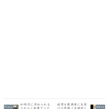
2026年7月、長期
については聞いた
説明をするのかな
金利が一時2...
ことがある物や、
どを踏まえて解説
再現が難しいも
していきます。す
の...
で...
AI時代に求められる
経理を配偶者に丸投
スキルと副業アイデ
げは危険？夫婦仲と