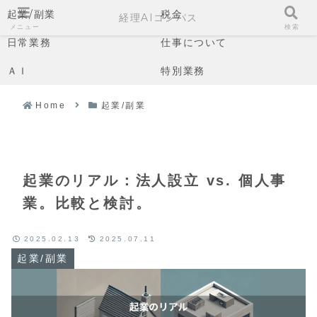
起業/副業
税金
経理AIコンパス
メニュー
検索
日常業務
仕事について
ＡＩ
特別業務
Home
起業/副業
起業のリアル：法人設立 vs. 個人事
業。比較と検討。
2025.02.13
2025.07.11
起業/副業