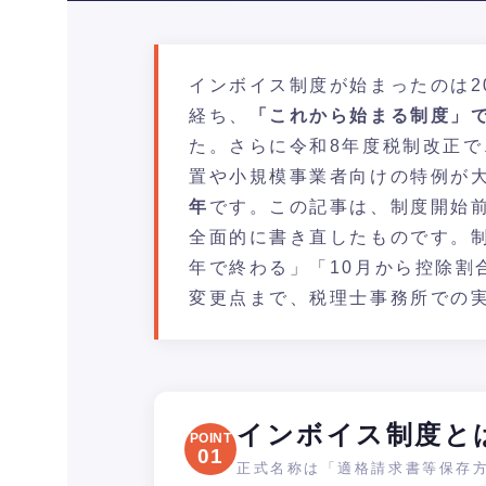
インボイス制度が始まったのは20
経ち、
「これから始まる制度」
た。さらに令和8年度税制改正
置や小規模事業者向けの特例が
年
です。この記事は、制度開始前
全面的に書き直したものです。
年で終わる」「10月から控除割
変更点まで、税理士事務所での
インボイス制度と
POINT
01
正式名称は「適格請求書等保存方