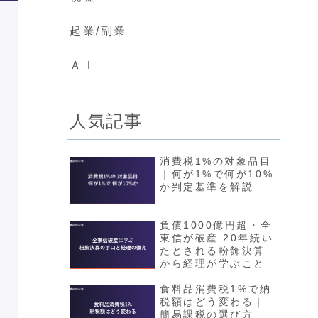
起業/副業
ＡＩ
人気記事
消費税1%の対象品目
｜何が1%で何が10%
か判定基準を解説
負債1000億円超・全
東信が破産 20年続い
たとされる粉飾決算
から経理が学ぶこと
食料品消費税1%で納
税額はどう変わる｜
簡易課税の選び方