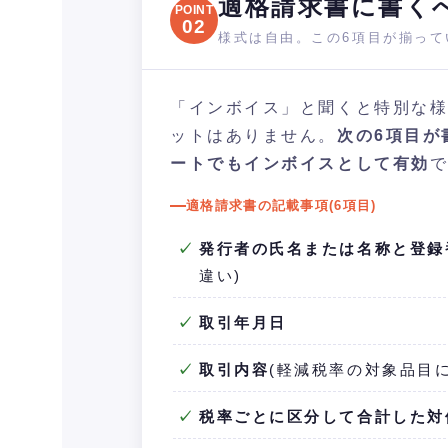
適格請求書に書く
POINT
02
様式は自由。この6項目が揃って
「インボイス」と聞くと特別な
ットはありません。
次の6項目が
ートでもインボイスとして有効
適格請求書の記載事項(6項目)
発行者の氏名または名称と登録
違い)
取引年月日
取引内容
(軽減税率の対象品目
税率ごとに区分して合計した対