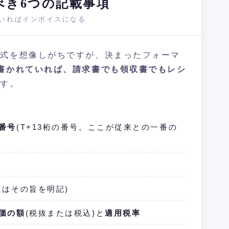
べき6つの記載事項
いればインボイスになる
様式を想像しがちですが、決まったフォーマ
書かれていれば、請求書でも領収書でもレシ
です。
番号
(T+13桁の番号。ここが従来との一番の
にはその旨を明記)
価の額
(税抜または税込)と
適用税率