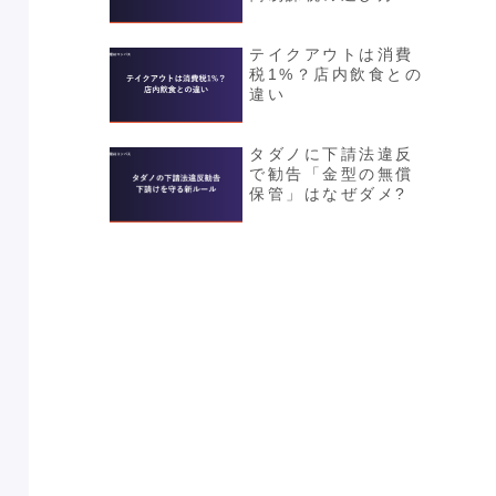
テイクアウトは消費
税1%？店内飲食との
違い
タダノに下請法違反
で勧告「金型の無償
保管」はなぜダメ?