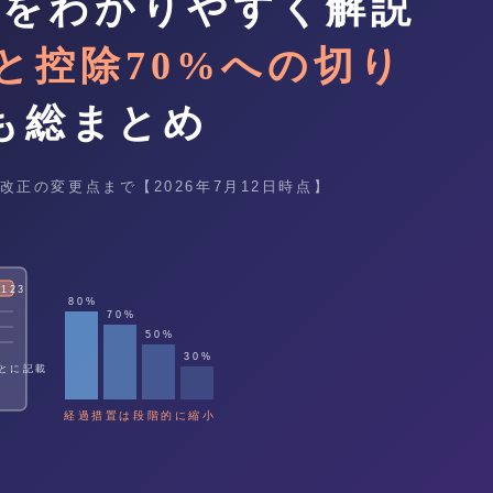
度をわかりやすく解説
と控除70%への切り
も総まとめ
改正の変更点まで【2026年7月12日時点】
123
80%
70%
50%
30%
ごとに記載
経過措置は段階的に縮小